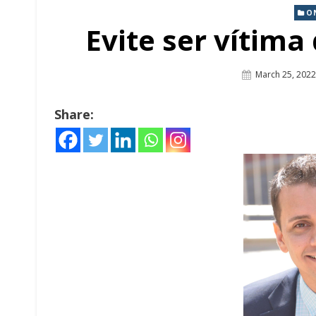
O
Evite ser vítima
Posted
March 25, 2022
On
Share: