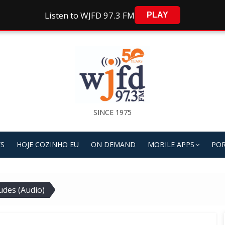
Listen to WJFD 97.3 FM
PLAY
SINCE 1975
S
HOJE COZINHO EU
ON DEMAND
MOBILE APPS
POR
audes (Audio)