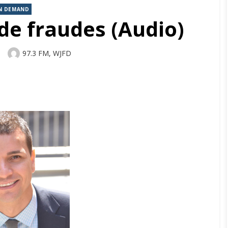
N DEMAND
 de fraudes (Audio)
Author
97.3 FM, WJFD