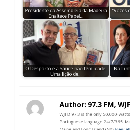
Presidente da Assembleia da Madeira
"Vozes 
Enaltece Papel…
O Desporto e a Saúde não têm idade:
Na Linh
Uma lição de…
Author:
97.3 FM, WJ
WJFD 97.3 is the only 50,000-watts 
Portuguese language 24/7/365. Ma
Maine and Long Island (NY)
View al