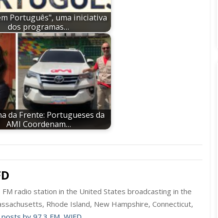
em Português", uma iniciativa
dos programas…
a da Frente: Portugueses da
AMI Coordenam…
FD
FM radio station in the United States broadcasting in the
ssachusetts, Rhode Island, New Hampshire, Connecticut,
l posts by 97.3 FM, WJFD