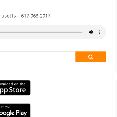
husetts – 617-963-2917
SEARCH