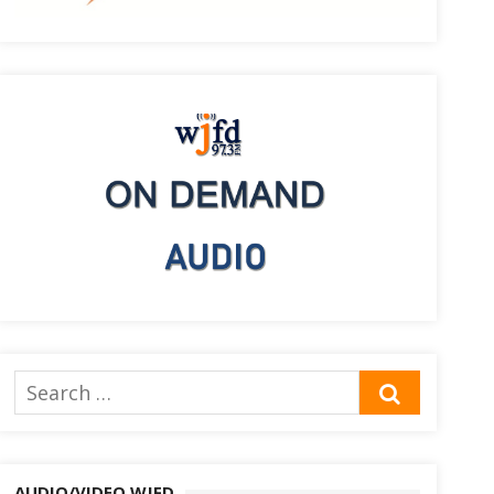
Search
SEARCH
for:
AUDIO/VIDEO WJFD