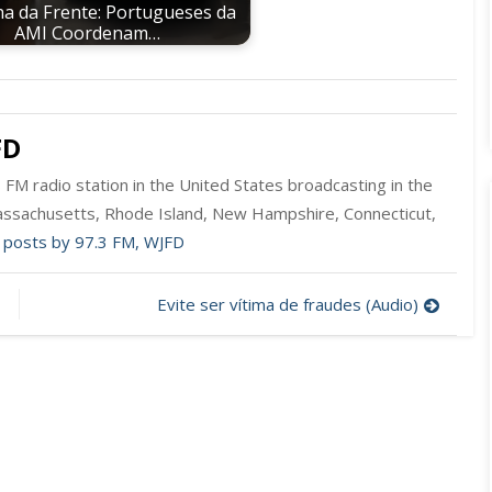
a da Frente: Portugueses da
AMI Coordenam…
FD
FM radio station in the United States broadcasting in the
ssachusetts, Rhode Island, New Hampshire, Connecticut,
l posts by 97.3 FM, WJFD
Evite ser vítima de fraudes (Audio)