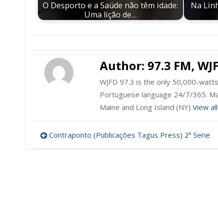
O Desporto e a Saúde não têm idade:
Na Linh
Uma lição de…
Author:
97.3 FM, WJ
WJFD 97.3 is the only 50,000-watts 
Portuguese language 24/7/365. Ma
Maine and Long Island (NY)
View al
Post
Contraponto (Publicações Tagus Press) 2ª Serie
navigation