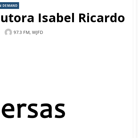
N DEMAND
utora Isabel Ricardo
Author
97.3 FM, WJFD