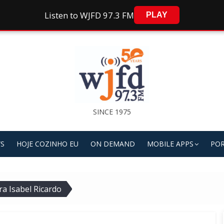
Listen to WJFD 97.3 FM
PLAY
SINCE 1975
S
HOJE COZINHO EU
ON DEMAND
MOBILE APPS
POR
ra Isabel Ricardo