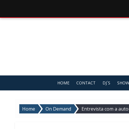
Skip
to
content
HOME
CONTACT
DJ´S
SHOW
Home
On Demand
Entrevista com a auto