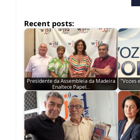
Recent posts:
Presidente da Assembleia da Madeira
"Vozes 
Enaltece Papel…