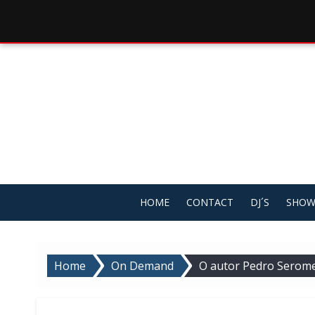
Skip
to
content
HOME
CONTACT
DJ´S
SHOW
Home
On Demand
O autor Pedro Serome