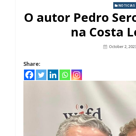
NOTICIAS
O autor Pedro Se
na Costa L
Posted
October 2, 202
On
Share: