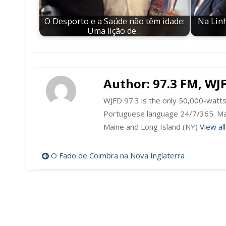
O Desporto e a Saúde não têm idade:
Na Linh
Uma lição de…
Author:
97.3 FM, WJ
WJFD 97.3 is the only 50,000-watts 
Portuguese language 24/7/365. Ma
Maine and Long Island (NY)
View al
Post
O Fado de Coimbra na Nova Inglaterra
navigation