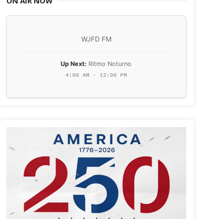
ON AIR NOW
WJFD FM
Up Next:
Ritmo Noturno
4:00 AM - 12:00 PM