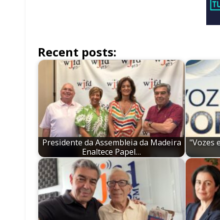
Recent posts:
Presidente da Assembleia da Madeira
"Vozes 
Enaltece Papel…