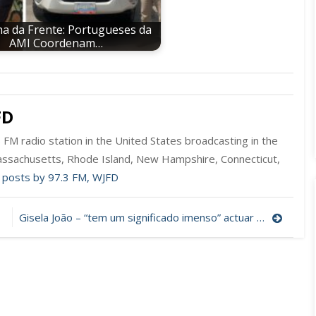
a da Frente: Portugueses da
AMI Coordenam…
FD
FM radio station in the United States broadcasting in the
ssachusetts, Rhode Island, New Hampshire, Connecticut,
l posts by 97.3 FM, WJFD
Gisela João – “tem um significado imenso” actuar onde há uma grande comunidade portuguesa (AUDIO)