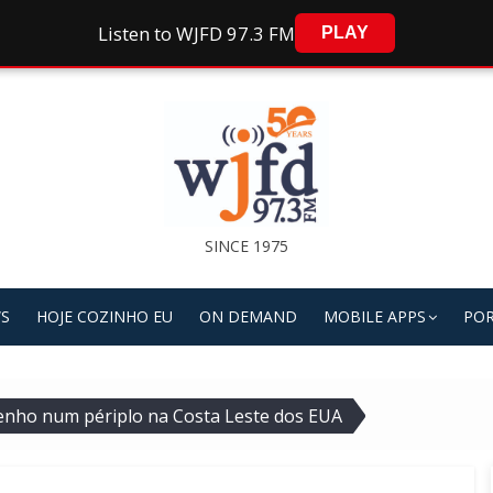
Listen to WJFD 97.3 FM
PLAY
SINCE 1975
S
HOJE COZINHO EU
ON DEMAND
MOBILE APPS
POR
nho num périplo na Costa Leste dos EUA