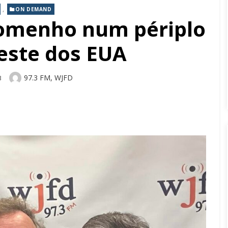
,
ON DEMAND
romenho num périplo
este dos EUA
Author
97.3 FM, WJFD
3