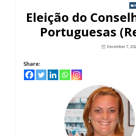
Eleição do Conse
Portuguesas (Re
Posted
December 7, 20
On
Share: