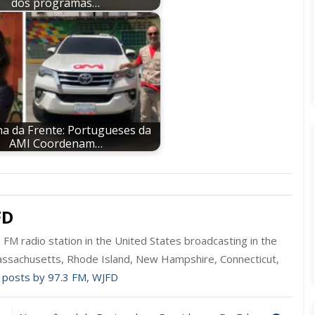
dos programas…
a da Frente: Portugueses da
AMI Coordenam…
FD
FM radio station in the United States broadcasting in the
ssachusetts, Rhode Island, New Hampshire, Connecticut,
l posts by 97.3 FM, WJFD