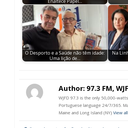
Enaltece Papel…
O Desporto e a Saúde não têm idade:
Na Linh
Uma lição de…
Author:
97.3 FM, WJ
WJFD 97.3 is the only 50,000-watts 
Portuguese language 24/7/365. Ma
Maine and Long Island (NY)
View al