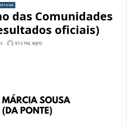
NOTICIAS
lho das Comunidades
sultados oficiais)
Author
97.3 FM, WJFD
23