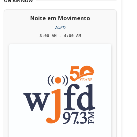
ON AIR NOW
Noite em Movimento
WJFD
3:00 AM - 4:00 AM