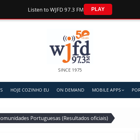
Listen to WJFD 97.3 FM
PLAY
SINCE 1975
S
HOJE COZINHO EU
ON DEMAND
MOBILE APPS
POR
Comunidades Portuguesas (Resultados oficiais)