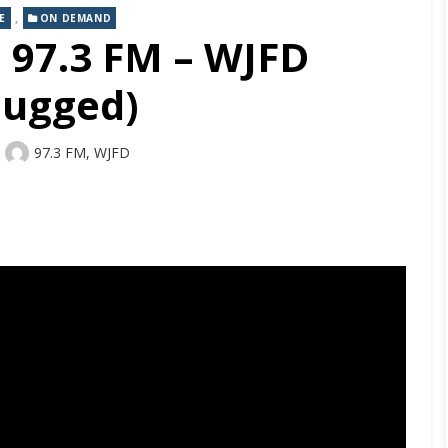
,
E
ON DEMAND
 97.3 FM – WJFD
lugged)
Author
97.3 FM, WJFD