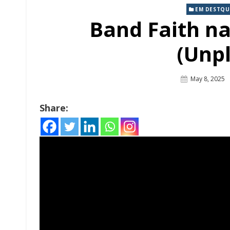
EM DESTQU
Band Faith na
(Unp
Posted
May 8, 2025
On
Share: