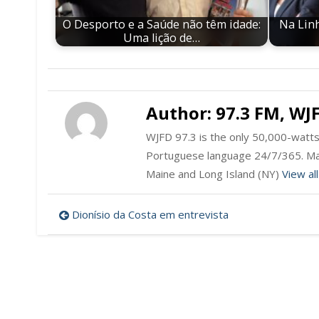
O Desporto e a Saúde não têm idade:
Na Linh
Uma lição de…
Author:
97.3 FM, WJ
WJFD 97.3 is the only 50,000-watts 
Portuguese language 24/7/365. Ma
Maine and Long Island (NY)
View al
Post
Dionísio da Costa em entrevista
navigation