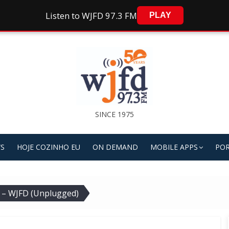
Listen to WJFD 97.3 FM
PLAY
SINCE 1975
S
HOJE COZINHO EU
ON DEMAND
MOBILE APPS
POR
M – WJFD (Unplugged)