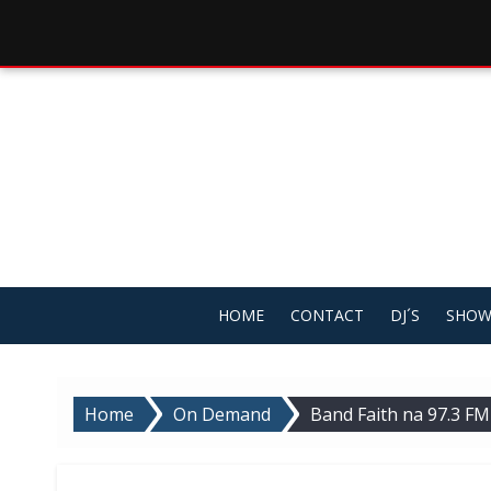
Skip
to
content
HOME
CONTACT
DJ´S
SHOW
Home
On Demand
Band Faith na 97.3 F