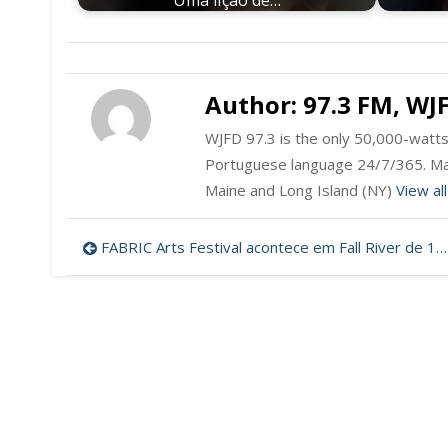
Author:
97.3 FM, WJ
WJFD 97.3 is the only 50,000-watts 
Portuguese language 24/7/365. Ma
Maine and Long Island (NY)
View al
Post
FABRIC Arts Festival acontece em Fall River de 12 a 14 de Maio (Audio)
navigation