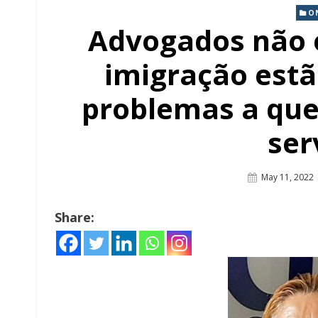
O
Advogados não 
imigração estã
problemas a que
ser
Posted
May 11, 2022
On
Share: