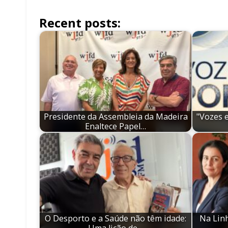
Recent posts:
Presidente da Assembleia da Madeira
"Vozes 
Enaltece Papel…
O Desporto e a Saúde não têm idade:
Na Linh
Uma lição de…