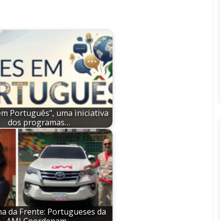
em Português", uma iniciativa
dos programas…
a da Frente: Portugueses da
AMI Coordenam…