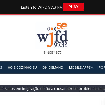
Listen to WJFD 97.3 FM
PLAY
SINCE 1975
S
HOJE COZINHO EU
ON DEMAND
MOBILE APPS
POR
alizados em imigração estão a causar sérios problemas a qu