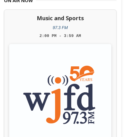
ON AIR NOW
Music and Sports
97.3 FM
2:00 PM - 3:59 AM