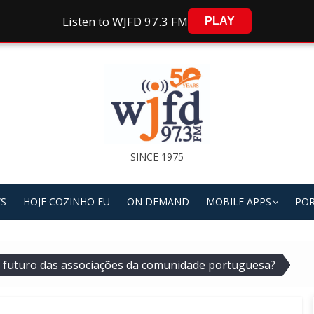
Listen to WJFD 97.3 FM
PLAY
SINCE 1975
S
HOJE COZINHO EU
ON DEMAND
MOBILE APPS
POR
 futuro das associações da comunidade portuguesa?