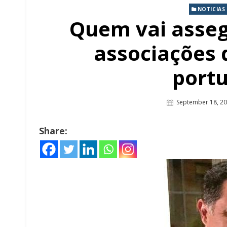
NOTICIAS
Quem vai asseg
associações
port
Posted
September 18, 2
On
Share: