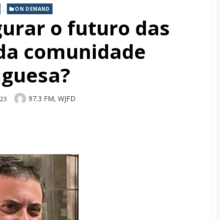
,
ON DEMAND
urar o futuro das
 da comunidade
uguesa?
Author
97.3 FM, WJFD
023