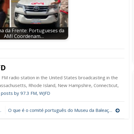
a da Frente: Portugueses da
AMI Coordenam…
FD
FM radio station in the United States broadcasting in the
ssachusetts, Rhode Island, New Hampshire, Connecticut,
l posts by 97.3 FM, WJFD
O que é o comité português do Museu da Baleação de New Bedford?