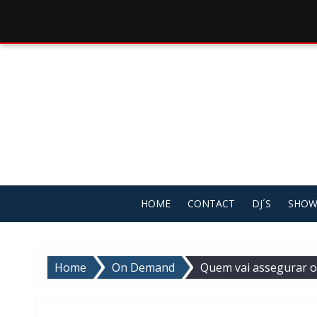
Skip
to
content
HOME
CONTACT
DJ´S
SHOW
Home
On Demand
Quem vai assegurar o