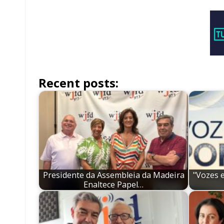
Recent posts:
Presidente da Assembleia da Madeira
"Vozes 
Enaltece Papel…