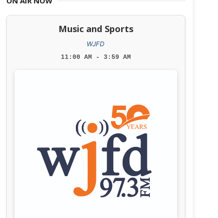
ON AIR NOW
Music and Sports
WJFD
11:00 AM - 3:59 AM