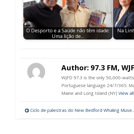
O Desporto e a Saúde não têm idade:
Na Linh
Uma lição de…
Author:
97.3 FM, WJ
WJFD 97.3 is the only 50,000-watts 
Portuguese language 24/7/365. Ma
Maine and Long Island (NY)
View al
Post
Ciclo de palestras do New Bedford Whaling Museum
navigation