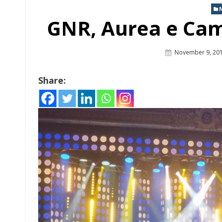
GNR, Aurea e Ca
Posted
November 9, 20
On
Share: