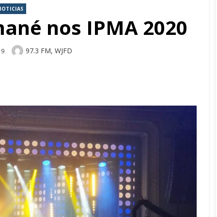
NOTICIAS
mané nos IPMA 2020
Author
97.3 FM, WJFD
19