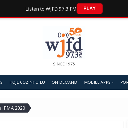
Listen to WJFD 97.3 FM
PLAY
SINCE 1975
S
HOJE COZINHO EU
ON DEMAND
MOBILE APPS
POR
s IPMA 2020