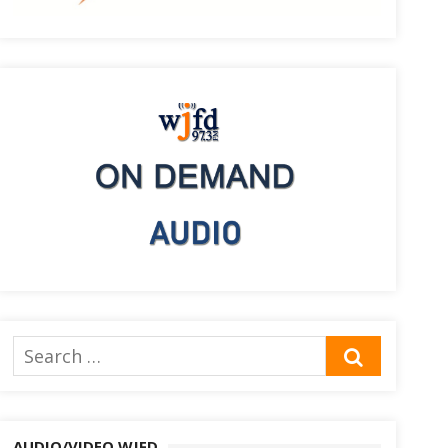
Search
SEARCH
for:
AUDIO/VIDEO WJFD