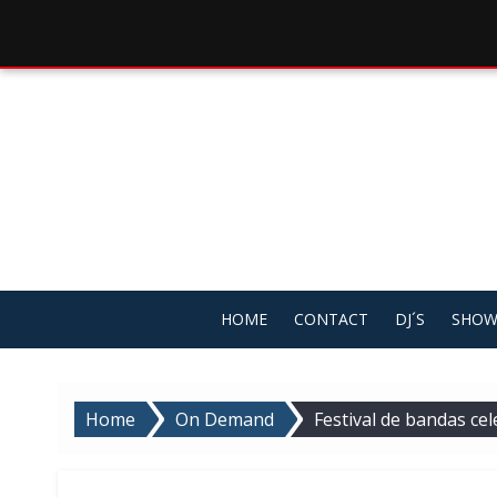
Skip
to
content
HOME
CONTACT
DJ´S
SHOW
Home
On Demand
Festival de bandas ce