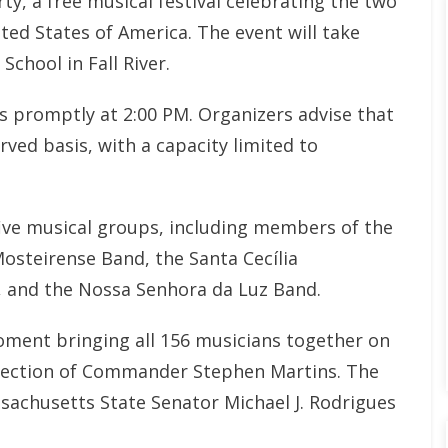
ty, a free musical festival celebrating the two
ted States of America. The event will take
School in Fall River.
 promptly at 2:00 PM. Organizers advise that
erved basis, with a capacity limited to
five musical groups, including members of the
steirense Band, the Santa Cecília
, and the Nossa Senhora da Luz Band.
moment bringing all 156 musicians together on
direction of Commander Stephen Martins. The
ssachusetts State Senator Michael J. Rodrigues