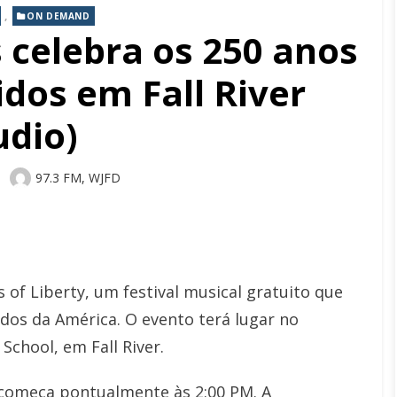
,
ON DEMAND
 celebra os 250 anos
dos em Fall River
udio)
Author
97.3 FM, WJFD
of Liberty, um festival musical gratuito que
idos da América. O evento terá lugar no
School, em Fall River.
 começa pontualmente às 2:00 PM. A