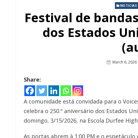
NOTICIAS
Festival de bandas
dos Estados Uni
(a
Posted
March 6, 2026
On
Share:
A comunidade está convidada para o Voices 
celebra o 250.º aniversário dos Estados Un
domingo, 3/15/2026, na Escola Durfee High 
As portas abrem à 1:00 PM e o espetáculo