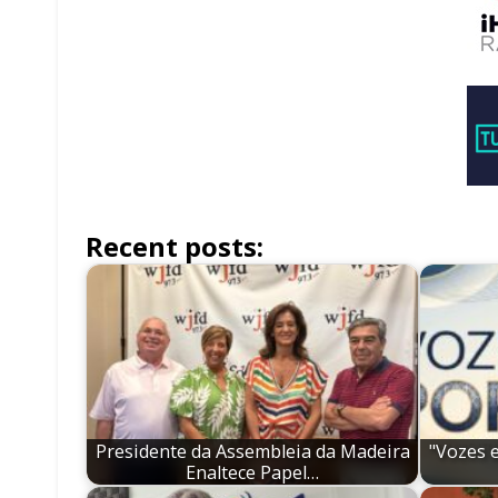
Recent posts:
Presidente da Assembleia da Madeira
"Vozes 
Enaltece Papel…