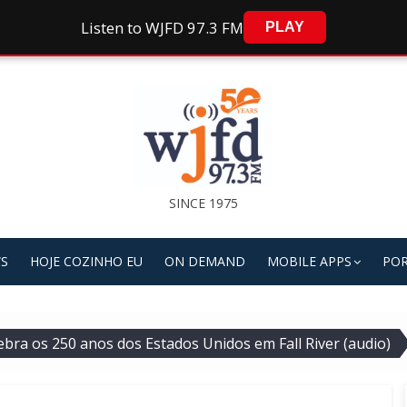
Listen to WJFD 97.3 FM
PLAY
SINCE 1975
S
HOJE COZINHO EU
ON DEMAND
MOBILE APPS
POR
lebra os 250 anos dos Estados Unidos em Fall River (audio)