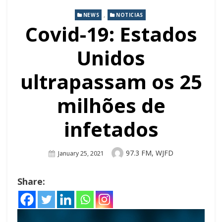
,
NEWS
NOTICIAS
Covid-19: Estados
Unidos
ultrapassam os 25
milhões de
infetados
Author
97.3 FM, WJFD
Posted
January 25, 2021
On
Share: