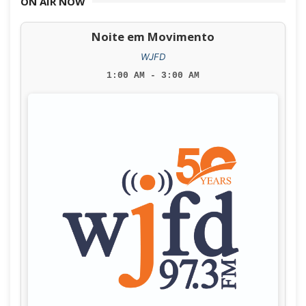
ON AIR NOW
Noite em Movimento
WJFD
1:00 AM - 3:00 AM