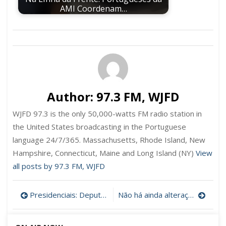
AMI Coordenam…
Author:
97.3 FM, WJFD
WJFD 97.3 is the only 50,000-watts FM radio station in
the United States broadcasting in the Portuguese
language 24/7/365. Massachusetts, Rhode Island, New
Hampshire, Connecticut, Maine and Long Island (NY)
View
all posts by 97.3 FM, WJFD
Post
Presidenciais: Deputados socialistas admitem “ajustamentos” na votação dos emigrantes
Não há ainda alterações à lei de imigração
navigation