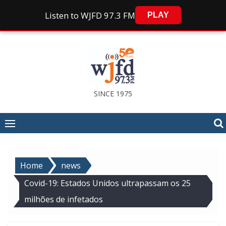
Listen to WJFD 97.3 FM
PLAY
Skip
to
content
SINCE 1975
Home
news
Covid-19: Estados Unidos ultrapassam os 25
milhões de infetados