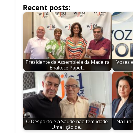
Recent posts:
Presidente da Assembleia da Madeira
"Vozes 
Enaltece Papel…
O Desporto e a Saúde não têm idade:
Na Linh
Uma lição de…