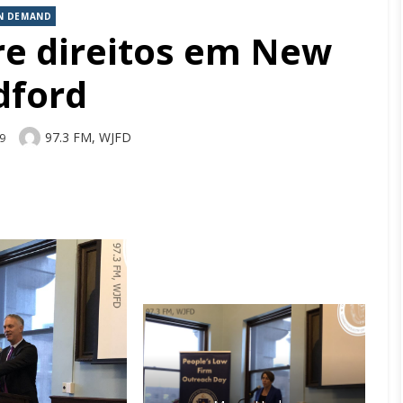
N DEMAND
re direitos em New
dford
Author
97.3 FM, WJFD
19