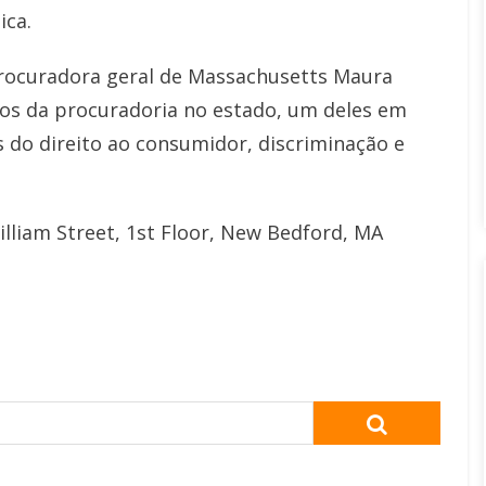
ica.
increase
or
procuradora geral de Massachusetts Maura
decrease
rios da procuradoria no estado, um deles em
volume.
 do direito ao consumidor, discriminação e
lliam Street, 1st Floor, New Bedford, MA
SEARCH