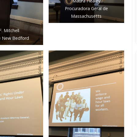
Maura Healey
Procuradora Geral de
Massachusetts
F. Mitchell
e New Bedford