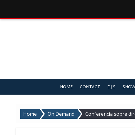
Skip
to
content
HOME
CONTACT
DJ´S
SHOW
Home
On Demand
Conferencia sobre di